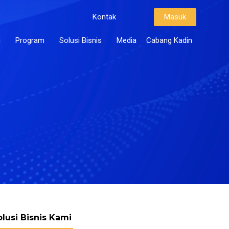
Kontak
Masuk
i
Program
Solusi Bisnis
Media
Cabang Kadin
olusi Bisnis Kami